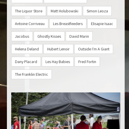
The Liquor Store
Matt Holubowski
Simon Leoza
Antoine Corriveau
Les Breastfeeders
Elisapie Isaac
Jacobus
Ghostly Kisses
David Marin
Helena Deland
Hubert Lenoir
Outside I'm A Giant
Dany Placard
Les Hay Babies
Fred Fortin
The Franklin Electric