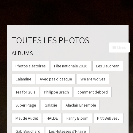
TOUTES LES PHOTOS
Menu
ALBUMS
À PROPOS
Photos aléatoires
Fête nationale 2026
Les DeLorean
PROGRAMMATION
BILLETS
Calamine
Avec pas d'casque
We are wolves
PHOTOS
Tea for 20's
Philippe Brach
comment debord
PARTENAIRES
CONTACT
Super Plage
Galaxie
Alaclair Ensemble
Maude Audet
HALDE
Fanny Bloom
P'tit Belliveau
Gab Bouchard
Les Hôtesses d'Hilaire