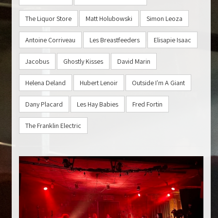
The Liquor Store
Matt Holubowski
Simon Leoza
Antoine Corriveau
Les Breastfeeders
Elisapie Isaac
Jacobus
Ghostly Kisses
David Marin
Helena Deland
Hubert Lenoir
Outside I'm A Giant
Dany Placard
Les Hay Babies
Fred Fortin
The Franklin Electric