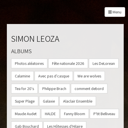
Menu
SIMON LEOZA
ALBUMS
À PROPOS
Photos aléatoires
Fête nationale 2026
Les DeLorean
PROGRAMMATION
BILLETS
Calamine
Avec pas d'casque
We are wolves
PHOTOS
Tea for 20's
Philippe Brach
comment debord
PARTENAIRES
CONTACT
Super Plage
Galaxie
Alaclair Ensemble
Maude Audet
HALDE
Fanny Bloom
P'tit Belliveau
Gab Bouchard
Les Hôtesses d'Hilaire