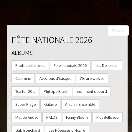
Menu
FÊTE NATIONALE 2026
ALBUMS
À PROPOS
Photos aléatoires
Fête nationale 2026
Les DeLorean
PROGRAMMATION
BILLETS
Calamine
Avec pas d'casque
We are wolves
PHOTOS
Tea for 20's
Philippe Brach
comment debord
PARTENAIRES
CONTACT
Super Plage
Galaxie
Alaclair Ensemble
Maude Audet
HALDE
Fanny Bloom
P'tit Belliveau
Gab Bouchard
Les Hôtesses d'Hilaire