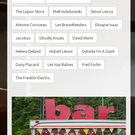
The Liquor Store
Matt Holubowski
Simon Leoza
Antoine Corriveau
Les Breastfeeders
Elisapie Isaac
Jacobus
Ghostly Kisses
David Marin
Helena Deland
Hubert Lenoir
Outside I'm A Giant
Dany Placard
Les Hay Babies
Fred Fortin
The Franklin Electric