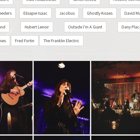
feeders
Elisapie Isaac
Jacobus
Ghostly Kisses
David Ma
and
Hubert Lenoir
Outside I'm A Giant
Dany Plac
bies
Fred Fortin
The Franklin Electric