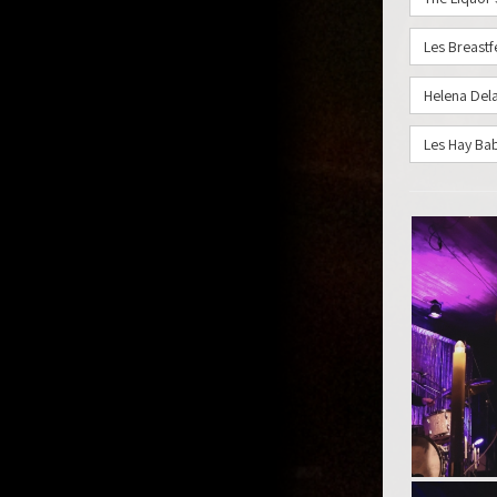
Les Breast
Helena Del
Les Hay Ba