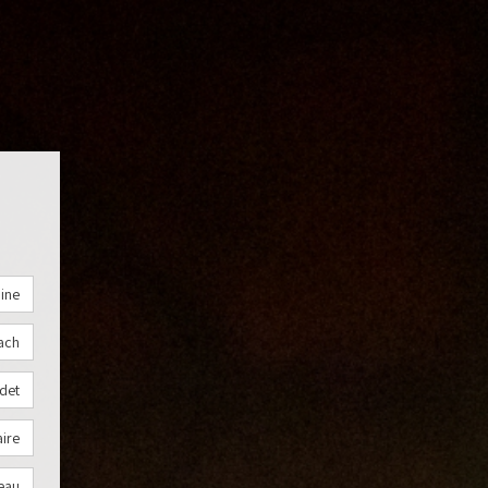
ine
ach
det
aire
eau