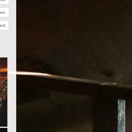
rin
ard