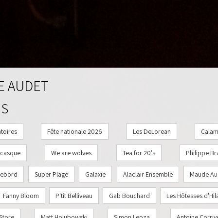
E AUDET
MS
toires
Fête nationale 2026
Les DeLorean
Calam
'casque
We are wolves
Tea for 20's
Philippe Br
ebord
Super Plage
Galaxie
Alaclair Ensemble
Maude Au
Fanny Bloom
P'tit Belliveau
Gab Bouchard
Les Hôtesses d'Hil
Store
Matt Holubowski
Simon Leoza
Antoine Corriv