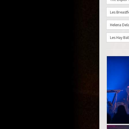
Les Breast
Helena Del
Les Hay Ba