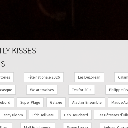
LY KISSES
MS
toires
Fête nationale 2026
Les DeLorean
Calam
'casque
We are wolves
Tea for 20's
Philippe Br
ebord
Super Plage
Galaxie
Alaclair Ensemble
Maude Au
Fanny Bloom
P'tit Belliveau
Gab Bouchard
Les Hôtesses d'Hil
Store
Matt Holubowski
Simon Leoza
Antoine Corriv