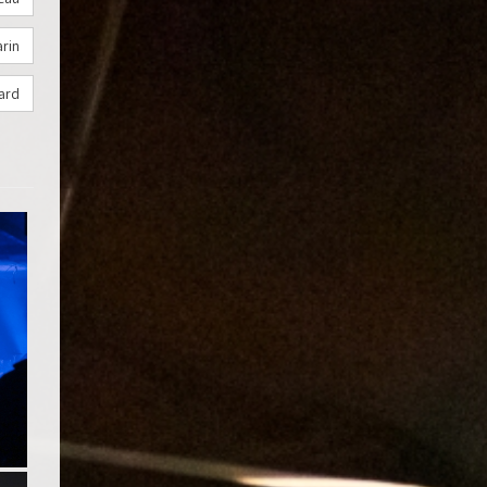
rin
ard