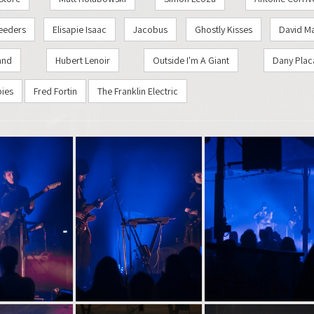
feeders
Elisapie Isaac
Jacobus
Ghostly Kisses
David Ma
and
Hubert Lenoir
Outside I'm A Giant
Dany Plac
bies
Fred Fortin
The Franklin Electric