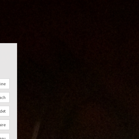
ine
ach
det
aire
eau