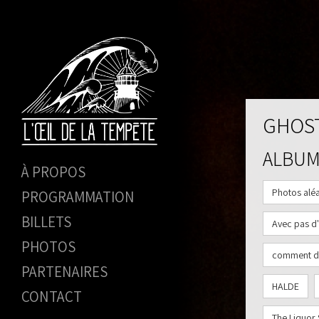
GHOST
ALBU
À PROPOS
Photos aléa
PROGRAMMATION
BILLETS
Avec pas d
PHOTOS
comment d
PARTENAIRES
HALDE
CONTACT
The Liquor 