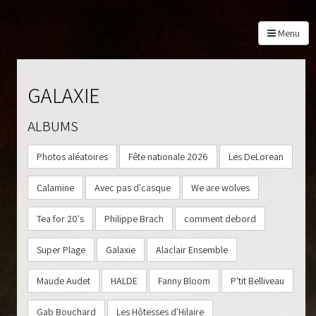
Menu
GALAXIE
ALBUMS
À PROPOS
Photos aléatoires
Fête nationale 2026
Les DeLorean
PROGRAMMATION
BILLETS
Calamine
Avec pas d'casque
We are wolves
PHOTOS
Tea for 20's
Philippe Brach
comment debord
PARTENAIRES
CONTACT
Super Plage
Galaxie
Alaclair Ensemble
Maude Audet
HALDE
Fanny Bloom
P'tit Belliveau
Gab Bouchard
Les Hôtesses d'Hilaire