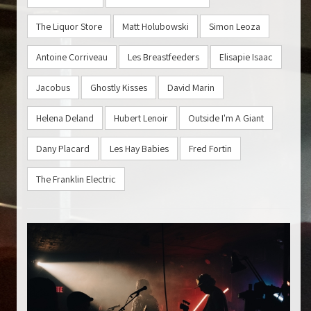
The Liquor Store
Matt Holubowski
Simon Leoza
Antoine Corriveau
Les Breastfeeders
Elisapie Isaac
Jacobus
Ghostly Kisses
David Marin
Helena Deland
Hubert Lenoir
Outside I'm A Giant
Dany Placard
Les Hay Babies
Fred Fortin
The Franklin Electric