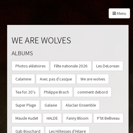
Menu
WE ARE WOLVES
ALBUMS
À PROPOS
Photos aléatoires
Fête nationale 2026
Les DeLorean
PROGRAMMATION
BILLETS
Calamine
Avec pas d'casque
We are wolves
PHOTOS
Tea for 20's
Philippe Brach
comment debord
PARTENAIRES
CONTACT
Super Plage
Galaxie
Alaclair Ensemble
Maude Audet
HALDE
Fanny Bloom
P'tit Belliveau
Gab Bouchard
Les Hôtesses d'Hilaire