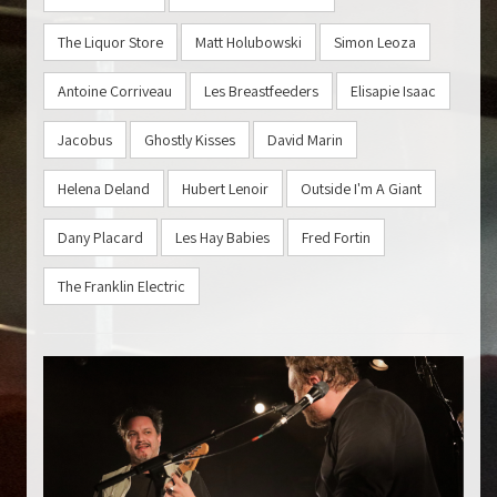
The Liquor Store
Matt Holubowski
Simon Leoza
Antoine Corriveau
Les Breastfeeders
Elisapie Isaac
Jacobus
Ghostly Kisses
David Marin
Helena Deland
Hubert Lenoir
Outside I'm A Giant
Dany Placard
Les Hay Babies
Fred Fortin
The Franklin Electric